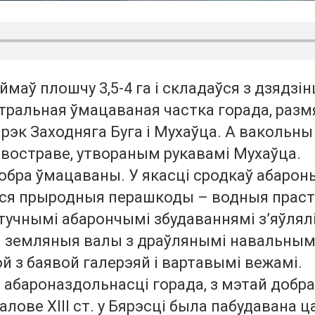
займаў плошчу 3,5-4 га і складаўся з дзядзін
тральная ўмацаваная частка горада, раз
рэк Заходняга Буга і Мухаўца. А вакольны
востраве, утвораным рукавамі Мухаўца.
обра ўмацаваны. У якасці сродкаў абарон
ся прыродныя перашкоды – водныя праст
Штучнымі абарончымі збудаваннямі з’яўлял
я земляныя валы з драўлянымі навальным
й з баявой галерэяй і вартавымі вежамі.
 абароназдольнасці горада, з мэтай добра
палове ХІІІ ст. у Бярэсці была пабудавана 