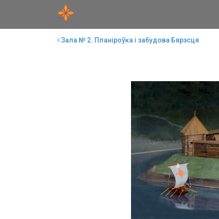
Зала № 2. Планіроўка і забудова Бярэсця