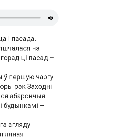
ца і пасада.
мяшчалася на
 горад ці пасад –
ы ў першую чаргу
оры рэк Заходні
іся абарончыя
і будынкамі –
га агляду
цагляная