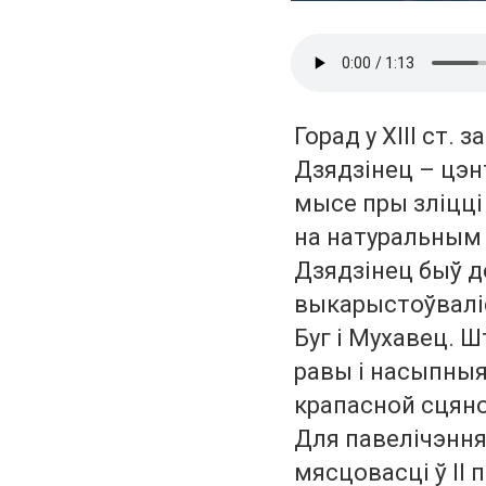
Горад у ХІІІ ст. 
Дзядзінец – цэн
мысе пры зліцці 
на натуральным 
Дзядзінец быў д
выкарыстоўвалі
Буг і Мухавец. 
равы і насыпны
крапасной сцяно
Для павелічэння
мясцовасці ў ІІ 